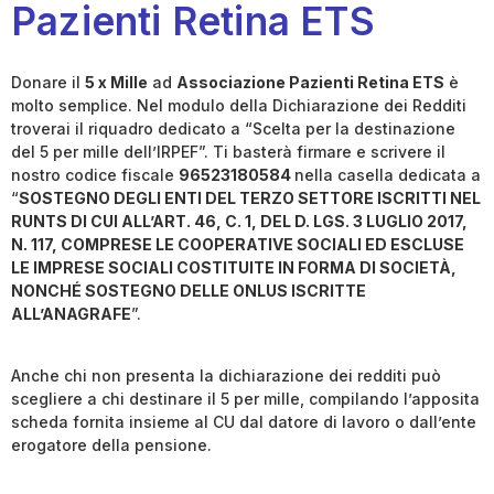
Pazienti Retina ETS
Donare il
5 x Mille
ad
Associazione Pazienti Retina ETS
è
molto semplice. Nel modulo della Dichiarazione dei Redditi
troverai il riquadro dedicato a “Scelta per la destinazione
del 5 per mille dell’IRPEF”. Ti basterà firmare e scrivere il
nostro codice fiscale
96523180584
nella casella dedicata a
“
SOSTEGNO DEGLI ENTI DEL TERZO SETTORE ISCRITTI NEL
RUNTS DI CUI ALL’ART. 46, C. 1, DEL D. LGS. 3 LUGLIO 2017,
N. 117, COMPRESE LE COOPERATIVE SOCIALI ED ESCLUSE
LE IMPRESE SOCIALI COSTITUITE IN FORMA DI SOCIETÀ,
NONCHÉ SOSTEGNO DELLE ONLUS ISCRITTE
ALL’ANAGRAFE
”.
Anche chi non presenta la dichiarazione dei redditi può
scegliere a chi destinare il 5 per mille, compilando l’apposita
scheda fornita insieme al CU dal datore di lavoro o dall’ente
erogatore della pensione.